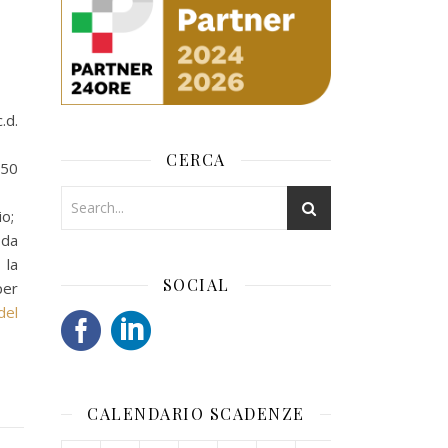
.d.
CERCA
150
io;
 da
 la
SOCIAL
per
del
CALENDARIO SCADENZE