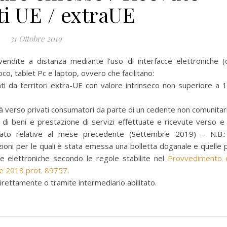
ti UE / extraUE
31 Ottobre 2019
endite a distanza mediante l’uso di interfacce elettroniche (c
oco, tablet Pc e laptop, ovvero che facilitano:
ati da territori extra-UE con valore intrinseco non superiore a 
nità verso privati consumatori da parte di un cedente non comunitar
i beni e prestazione di servizi effettuate e ricevute verso e
 Stato relative al mese precedente (Settembre 2019) – N.B.:
zioni per le quali è stata emessa una bolletta doganale e quelle 
e elettroniche secondo le regole stabilite nel
Provvedimento 
ile 2018 prot. 89757
.
rettamente o tramite intermediario abilitato.