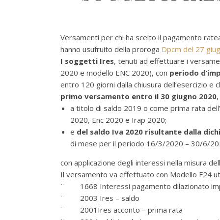
Versamenti per chi ha scelto il pagamento rate
hanno usufruito della proroga
Dpcm del 27 giu
I soggetti Ires
, tenuti ad effettuare i versame
2020 e modello ENC 2020), con
periodo d’imp
entro 120 giorni dalla chiusura dell’esercizio e
primo versamento entro il 30 giugno 2020
,
a titolo di saldo 2019 o come prima rata dell’
2020, Enc 2020 e Irap 2020;
e
del saldo Iva 2020 risultante dalla di
di mese per il periodo 16/3/2020 – 30/6/2
con applicazione degli interessi nella misura de
Il versamento va effettuato con Modello F24 ut
¨ 1668 Interessi pagamento dilazionato impo
¨ 2003 Ires – saldo
¨ 2001Ires acconto – prima rata