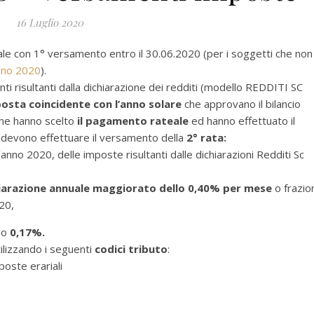
16 Luglio 2020
ale con 1° versamento entro il 30.06.2020 (per i soggetti che non
gno 2020
).
nti risultanti dalla dichiarazione dei redditi (modello REDDITI SC
osta coincidente con l’anno solare
che approvano il bilancio
 che hanno scelto
il pagamento rateale
ed hanno effettuato il
 devono effettuare il versamento della
2° rata:
anno 2020, delle imposte risultanti dalle dichiarazioni Redditi Sc
chiarazione annuale maggiorato dello 0,40% per mese
o frazio
020,
llo
0,17%.
ilizzando i seguenti
codici tributo
:
ste erariali