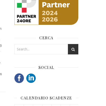
n
CERCA
l
23
0
e
SOCIAL
on
CALENDARIO SCADENZE