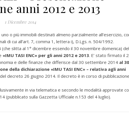
ne anni 2012 e 2013
1 Dicembre 2014
no o più immobili destinati almeno parzialmente all’esercizio, co
ali di cui all’art. 7, comma 1, lettera i), D.Lgs. n. 504/1992.
he slitta al 1° dicembre essendo il 30 novembre domenica) de
e
«IMU TASI ENC» per gli anni 2012 e 2013
. E’ stato firmato il 
conomia e delle finanze che differisce dal 30 settembre 2014
al 3
ne della dichiarazione «IMU TASI ENC» – relativa agli anni
 del decreto 26 giugno 2014. Il decreto è in corso di pubblicazion
lusivamente in via telematica e secondo le modalità approvate c
 (pubblicato sulla Gazzetta Ufficiale n.153 del 4 luglio).