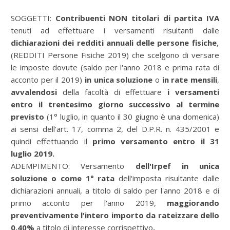
SOGGETTI:
Contribuenti NON titolari di partita IVA
tenuti ad effettuare i versamenti risultanti dalle
dichiarazioni dei redditi annuali delle persone fisiche
,
(REDDITI Persone Fisiche 2019)
che scelgono di versare
le imposte dovute (saldo per l'anno 2018 e prima rata di
acconto per il 2019)
in unica soluzione
o
in rate mensili
,
avvalendosi
della facoltà di effettuare
i versamenti
entro il trentesimo giorno successivo al termine
previsto
(1° luglio, in quanto il 30 giugno è una domenica)
ai sensi dell'art. 17, comma 2, del D.P.R. n. 435/2001 e
quindi
effettuando il
primo versamento entro il 31
luglio 2019.
ADEMPIMENTO:
Versamento
dell'Irpef
in unica
soluzione o come 1° rata
dell'imposta
risultante dalle
dichiarazioni annuali, a titolo di saldo per l'anno 2018 e di
primo acconto per l'anno 2019,
maggiorando
preventivamente l'intero importo da rateizzare dello
0,40%
a titolo di interesse corrispettivo
.