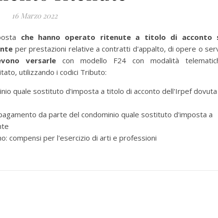
16 Marzo 2022
mposta
che hanno operato ritenute a titolo di acconto 
ente
per prestazioni relative a contratti d'appalto, di opere o serv
evono versarle
con modello F24 con modalità telematic
ato, utilizzando i codici Tributo:
o quale sostituto d'imposta a titolo di acconto dell'Irpef dovuta
 pagamento da parte del condominio quale sostituto d'imposta a
nte
: compensi per l'esercizio di arti e professioni