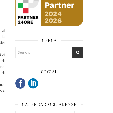
 al
 la
CERCA
ivi
dei
 di
one
SOCIAL
 di
ito
IVA
CALENDARIO SCADENZE