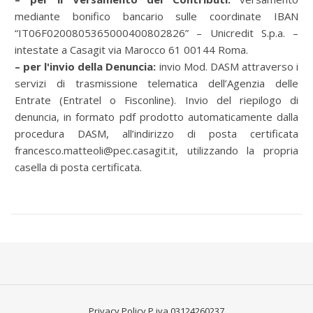
mediante bonifico bancario sulle coordinate IBAN
“IT06F0200805365000400802826” – Unicredit S.p.a. –
intestate a Casagit via Marocco 61 00144 Roma.
– per l'invio della Denuncia:
invio Mod. DASM attraverso i
servizi di trasmissione telematica dell’Agenzia delle
Entrate (Entratel o Fisconline). Invio del riepilogo di
denuncia, in formato pdf prodotto automaticamente dalla
procedura DASM, all’indirizzo di posta certificata
francesco.matteoli@pec.casagit.it, utilizzando la propria
casella di posta certificata.
Privacy Policy
P.iva 03124260237