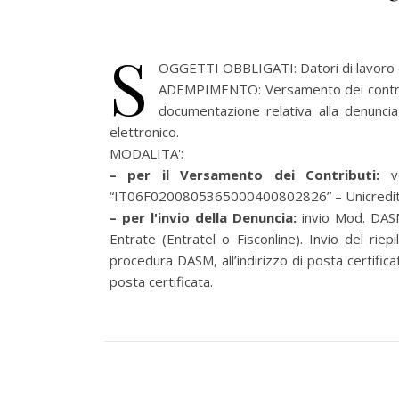
S
OGGETTI OBBLIGATI: Datori di lavoro che
ADEMPIMENTO: Versamento dei contribu
documentazione relativa alla denuncia
elettronico.
MODALITA':
– per il Versamento dei Contributi:
v
“IT06F0200805365000400802826” – Unicredit S.
– per l'invio della Denuncia:
invio Mod. DASM
Entrate (Entratel o Fisconline). Invio del ri
procedura DASM, all’indirizzo di posta certifica
posta certificata.