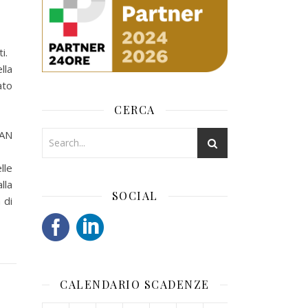
i.
lla
ato
CERCA
BAN
lle
lla
SOCIAL
 di
CALENDARIO SCADENZE