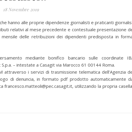
18 Novembre 2019
 hanno alle proprie dipendenze giornalisti e praticanti giornalist
ti relativi al mese precedente e contestuale presentazione de
 mensile delle retribuzioni dei dipendenti predisposta in form
ersamento mediante bonifico bancario sulle coordinate I
p.a. – intestate a Casagit via Marocco 61 00144 Roma.
 attraverso i servizi di trasmissione telematica dell’Agenzia de
epilogo di denuncia, in formato pdf prodotto automaticamente da
ta francesco.matteoli@pec.casagit.it, utilizzando la propria casella