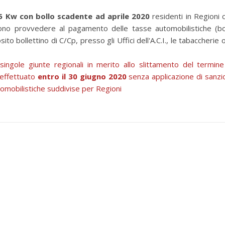
35 Kw con bollo scadente ad aprile 2020
residenti in Regioni 
vono provvedere al pagamento delle tasse automobilistiche (bo
o bollettino di C/Cp, presso gli Uffici dell'A.C.I., le tabaccherie o
e singole giunte regionali in merito allo slittamento del termine
 effettuato
entro il 30 giugno 2020
senza applicazione di sanzio
tomobilistiche suddivise per Regioni