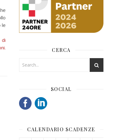
che
llo
 le
 di
ni.
CERCA
SOCIAL
CALENDARIO SCADENZE