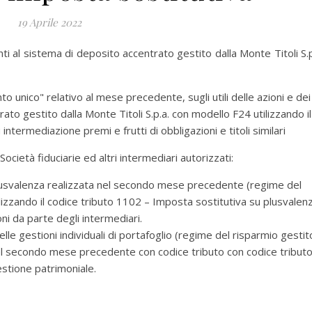
19 Aprile 2022
ti al sistema di deposito accentrato gestito dalla Monte Titoli S.p
nto unico" relativo al mese precedente, sugli utili delle azioni e dei
ato gestito dalla Monte Titoli S.p.a. con modello F24 utilizzando il
ntermediazione premi e frutti di obbligazioni e titoli similari
ocietà fiduciarie ed altri intermediari autorizzati:
 plusvalenza realizzata nel secondo mese precedente (regime del
izzando il codice tributo 1102 – Imposta sostitutiva su plusvalen
ni da parte degli intermediari.
elle gestioni individuali di portafoglio (regime del risparmio gestit
el secondo mese precedente con codice tributo con codice tribut
estione patrimoniale.