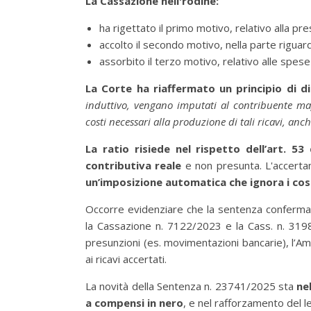
La Cassazione nell'rodine:
ha rigettato il primo motivo, relativo alla p
accolto il secondo motivo, nella parte riguar
assorbito il terzo motivo, relativo alle spese
La Corte ha riaffermato un principio di d
induttivo, vengano imputati al contribuente mag
costi necessari alla produzione di tali ricavi, a
La ratio risiede nel rispetto dell’art. 5
contributiva reale
e non presunta. L'accerta
un’imposizione automatica che ignora i cos
Occorre evidenziare che la sentenza conferma
la Cassazione n. 7122/2023 e la Cass. n. 319
presunzioni (es. movimentazioni bancarie), l’Am
ai ricavi accertati.
La novità della Sentenza n. 23741/2025 sta
ne
a compensi in nero
, e nel rafforzamento del 