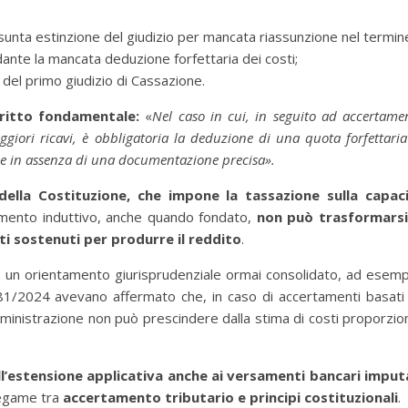
resunta estinzione del giudizio per mancata riassunzione nel termin
dante la mancata deduzione forfettaria dei costi;
 del primo giudizio di Cassazione.
iritto fondamentale:
«
Nel caso in cui, in seguito ad accertame
giori ricavi, è obbligatoria la deduzione di una quota forfettaria
nche in assenza di una documentazione precisa».
3 della Costituzione, che impone la tassazione sulla
capac
mento induttivo, anche quando fondato,
non può trasformarsi
ti sostenuti per produrre il reddito
.
 un orientamento giurisprudenziale ormai consolidato, ad esemp
81/2024 avevano affermato che, in caso di accertamenti basati
ministrazione non può prescindere dalla stima di costi proporzion
ll’estensione applicativa anche ai versamenti bancari imput
legame tra
accertamento tributario e principi costituzionali
.