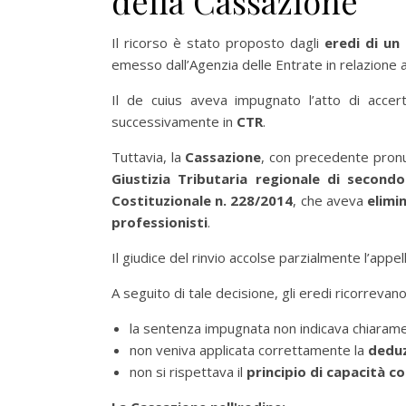
della Cassazione
Il ricorso è stato proposto dagli
eredi di un
emesso dall’Agenzia delle Entrate in relazione 
Il de cuius aveva impugnato l’atto di acce
successivamente in
CTR
.
Tuttavia, la
Cassazione
, con precedente pronun
Giustizia Tributaria regionale di secon
Costituzionale n. 228/2014
, che aveva
elimi
professionisti
.
Il giudice del rinvio accolse parzialmente l’appel
A seguito di tale decisione, gli eredi ricorreva
la sentenza impugnata non indicava chiarame
non veniva applicata correttamente la
deduz
non si rispettava il
principio di capacità c