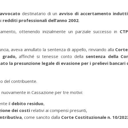
 avvocato
destinatario di un
avviso di accertamento indutt
ai
redditi professionali dell’anno 2002
.
rtamento, ottenendo inizialmente un parziale successo in
CT
cia, aveva annullato la sentenza di appello, rinviando alla
Corte
do grado,
affinché si tenesse conto della
sentenza della Co
nato la presunzione legale di evasione per i prelievi bancari 
lo del contribuente.
no nuovamente in Cassazione per tre motivi:
nte il
debito residuo
,
ione dei costi
relativi ai compensi presunti,
ontributiva
, come sancito dalla
Corte Costituzionale n. 10/202