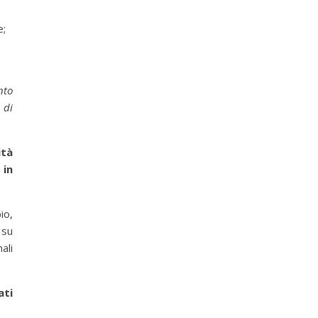
e;
nto
 di
ità
 in
io,
 su
ali
ati