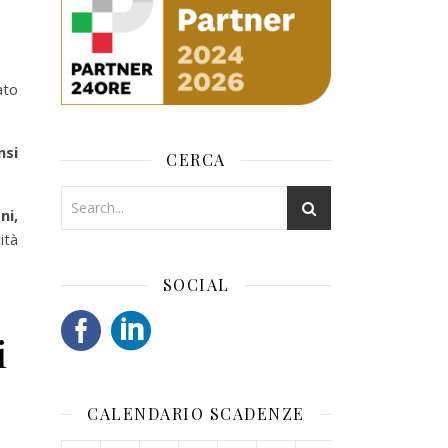
ato
nsi
CERCA
ni,
ità
SOCIAL
i
CALENDARIO SCADENZE