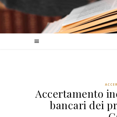
ACCE
Accertamento ind
bancari dei pr
C