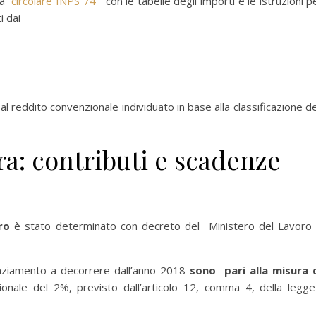
 la
circolare INPS 74
con le tabelle degli importi e le istruzioni pe
i dai
,
al reddito convenzionale individuato in base alla classificazione de
a: contributi e scadenze
ro
è stato determinato con decreto del Ministero del Lavoro
nanziamento a decorrere dall’anno 2018
sono pari alla misura 
onale del 2%, previsto dall’articolo 12, comma 4, della legge