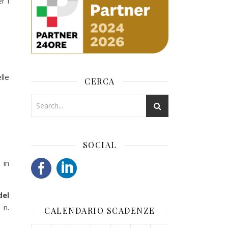
r i
lle
CERCA
SOCIAL
 in
del
 n.
CALENDARIO SCADENZE