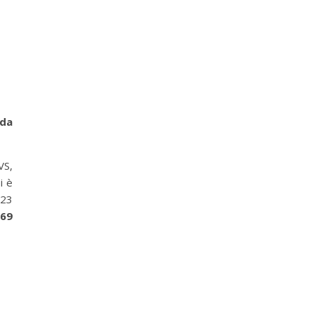
 da
VS,
i è
023
,69