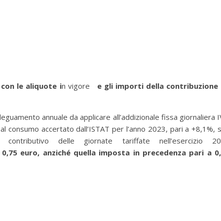
e
con le aliquote i
n vigore
e gli importi della contribuzione
adeguamento annuale da applicare all’addizionale fissa giornaliera I
i al consumo accertato dall’ISTAT per l’anno 2023, pari a +8,1%, s
contributivo delle giornate tariffate nell’esercizio 2
di 0,75 euro, anziché quella imposta in precedenza pari a 0