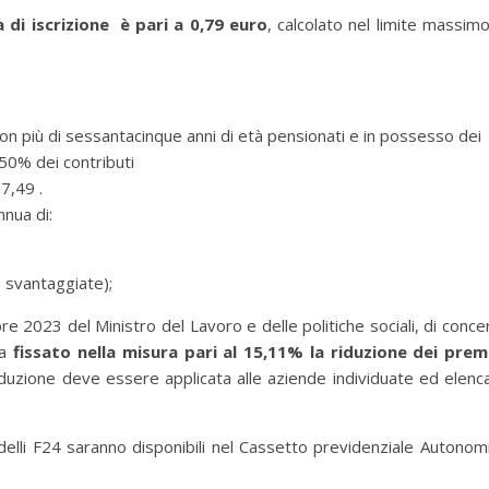
 di iscrizione è pari a 0,79 euro
, calcolato nel limite massimo
n più di sessantacinque anni di età pensionati e in possesso dei
 50% dei contributi
 7,49 .
nnua di:
e svantaggiate);
e 2023 del Ministro del Lavoro e delle politiche sociali, di conce
ha
fissato nella misura pari al 15,11% la riduzione dei prem
duzione deve essere applicata alle aziende individuate ed elenc
elli F24 saranno disponibili nel Cassetto previdenziale Autonomi