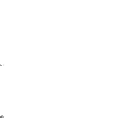
ali
0
ile