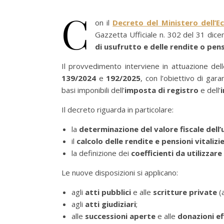
C
on il
Decreto del Ministero dell’E
Gazzetta Ufficiale n. 302 del 31 di
di usufrutto e delle rendite o pens
Il provvedimento interviene in attuazione dell
139/2024
e
192/2025
, con l’obiettivo di gara
basi imponibili dell’
imposta di registro
e dell’
Il decreto riguarda in particolare:
la
determinazione del valore fiscale dell
il
calcolo delle rendite e pensioni vitalizi
la definizione dei
coefficienti da utilizzare
Le nuove disposizioni si applicano:
agli
atti pubblici
e alle
scritture private
(
agli
atti giudiziari
;
alle
successioni aperte
e alle
donazioni e