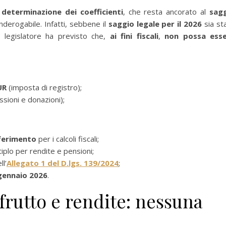
i determinazione dei coefficienti
, che resta ancorato al
sag
nderogabile. Infatti, sebbene il
saggio legale per il 2026
sia st
legislatore ha previsto che,
ai fini fiscali
,
non possa ess
UR
(imposta di registro);
sioni e donazioni);
ferimento
per i calcoli fiscali;
tiplo per rendite e pensioni;
ll’
Allegato 1 del D.lgs. 139/2024
;
 gennaio 2026
.
frutto e rendite: nessuna