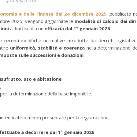
4 Gennaio 2026
conomia e delle Finanze del 24 dicembre 2025
, pubblicato ne
cembre 2025, vengono aggiornate le
modalità di calcolo dei diri
ioni
ai fini fiscali, con
efficacia dal 1° gennaio 2026
.
e recenti modifiche normative introdotte dai decreti legislativi 
ntire
uniformità, stabilità e coerenza
nella determinazione de
imposta sulle successioni e donazioni
.
’usufrutto, uso e abitazione
;
e
;
per la determinazione della base imponibile.
autenticate o meno) presentate per la registrazione;
ffettuate
a decorrere dal 1° gennaio 2026
.