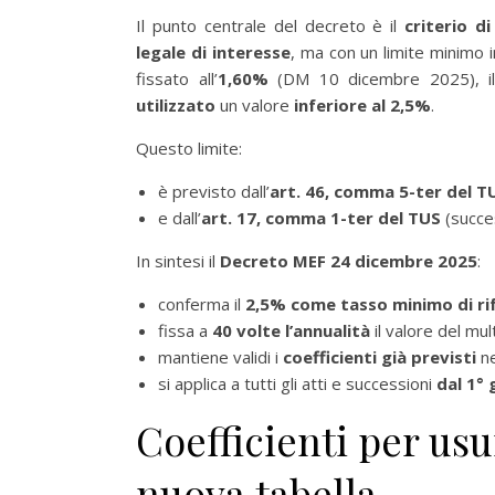
Il punto centrale del decreto è il
criterio d
legale di interesse
, ma con un limite minimo i
fissato all’
1,60%
(DM 10 dicembre 2025), il 
utilizzato
un valore
inferiore al 2,5%
.
Questo limite:
è previsto dall’
art. 46, comma 5-ter del T
e dall’
art. 17, comma 1-ter del TUS
(succes
In sintesi il
Decreto MEF 24 dicembre 2025
:
conferma il
2,5% come tasso minimo di ri
fissa a
40 volte l’annualità
il valore del mul
mantiene validi i
coefficienti già previsti
ne
si applica a tutti gli atti e successioni
dal 1°
Coefficienti per usu
nuova tabella