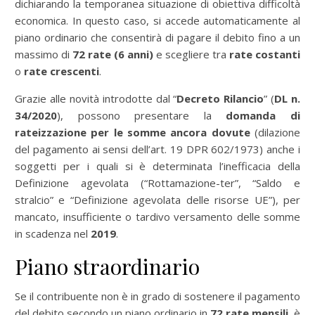
dichiarando la temporanea situazione di obiettiva difficoltà
economica. In questo caso, si accede automaticamente al
piano ordinario che consentirà di pagare il debito fino a un
massimo di
72 rate (6 anni)
e scegliere tra
rate costanti
o
rate crescenti
.
Grazie alle novità introdotte dal “
Decreto Rilancio
” (
DL n.
34/2020
), possono presentare la
domanda di
rateizzazione per le somme ancora dovute
(dilazione
del pagamento ai sensi dell’art. 19 DPR 602/1973) anche i
soggetti per i quali si è determinata l’inefficacia della
Definizione agevolata (“Rottamazione-ter”, “Saldo e
stralcio” e “Definizione agevolata delle risorse UE”), per
mancato, insufficiente o tardivo versamento delle somme
in scadenza nel
2019
.
Piano straordinario
Se il contribuente non è in grado di sostenere il pagamento
del debito secondo un piano ordinario in
72 rate mensili
, è