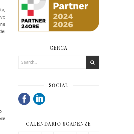
ta,
ive
one
dei
CERCA
SOCIAL
o
ile
CALENDARIO SCADENZE