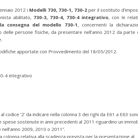
ennaio 2012 i
Modelli 730, 730-1, 730-2
per il sostituto d’impos
nista abilitato,
730-3, 730-4, 730-4 integrativo
, con le relat
 la consegna del modello 730-1
, concernenti la dichiarazi
ito delle persone fisiche, da presentare nell’anno 2012 da parte 
e.
 modifiche apportate con Provvedimento del 18/05/2012.
0-4 integrativo
ve al codice ‘2’ da indicare nella colonna 3 dei righi da E61 a E63 son
ui le spese sostenute in anni precedenti al 2011 riguardino un immob
e nell’anno 2009, 2010 o 2011”.
ella colonna relativa alla scadenza prevista per la presentazione al