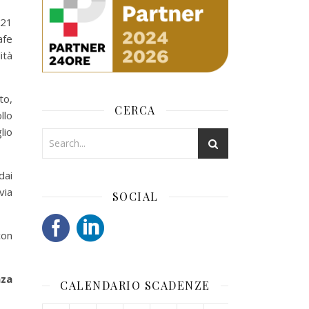
 21
afe
ità
to,
CERCA
llo
lio
dai
via
SOCIAL
con
nza
CALENDARIO SCADENZE