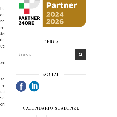
che
ndo
ono
le,
ivi
lle
CERCA
uti
oni
SOCIAL
(se
 le
sti
998
ori
CALENDARIO SCADENZE