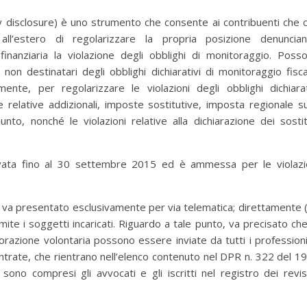
ry disclosure) è uno strumento che consente ai contribuenti che 
all’estero di regolarizzare la propria posizione denuncia
inanziaria la violazione degli obblighi di monitoraggio. Poss
non destinatari degli obblighi dichiarativi di monitoraggio fisca
te, per regolarizzare le violazioni degli obblighi dichiarat
relative addizionali, imposte sostitutive, imposta regionale su
nto, nonché le violazioni relative alla dichiarazione dei sostit
ivata fino al 30 settembre 2015 ed è ammessa per le violazi
ra va presentato esclusivamente per via telematica; direttamente 
amite i soggetti incaricati. Riguardo a tale punto, va precisato che
orazione volontaria possono essere inviate da tutti i professioni
le Entrate, che rientrano nell’elenco contenuto nel DPR n. 322 del 1
 sono compresi gli avvocati e gli iscritti nel registro dei revis