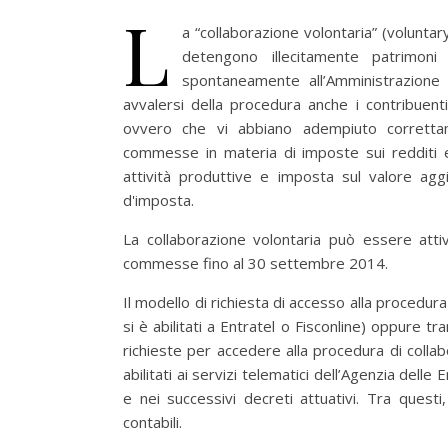
L
a “collaborazione volontaria” (volunta
detengono illecitamente patrimoni 
spontaneamente all’Amministrazione f
avvalersi della procedura anche i contribuenti 
ovvero che vi abbiano adempiuto correttamen
commesse in materia di imposte sui redditi e 
attività produttive e imposta sul valore aggiu
d'imposta.
La collaborazione volontaria può essere att
commesse fino al 30 settembre 2014.
Il modello di richiesta di accesso alla procedu
si è abilitati a Entratel o Fisconline) oppure tr
richieste per accedere alla procedura di collab
abilitati ai servizi telematici dell’Agenzia del
e nei successivi decreti attuativi. Tra questi,
contabili.