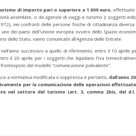
turismo di importo pari o superiore a 1.000 euro
, effettuate
vità assimilate, o da agenzie di viaggi e turismo (i soggetti indic
1972), nei confronti delle persone fisiche di cittadinanza diversa
di uno dei paesi dell'Unione europea ovvero dello Spazio econom
rio dello Stato, vanno comunicate all'Agenzia delle Entrate.
ell’anno successivo a quello di riferimento, entro il 10 aprile pe
tro il 20 aprile per i soggetti che liquidano l’Iva trimestralmen
frontespizio del modello “comunicazione polivalente”.
risce a normativa modificata o soppressa e pertanto,
dall’anno 2
usivamente per la comunicazione delle operazioni effettuate
nte nel settore del turismo (art. 3, comma 2bis, del d.l.