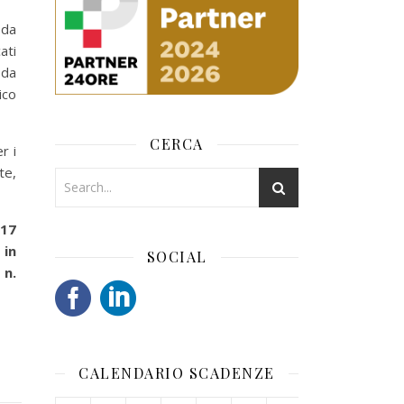
 da
ati
 da
ico
CERCA
r i
te,
017
 in
SOCIAL
 n.
CALENDARIO SCADENZE