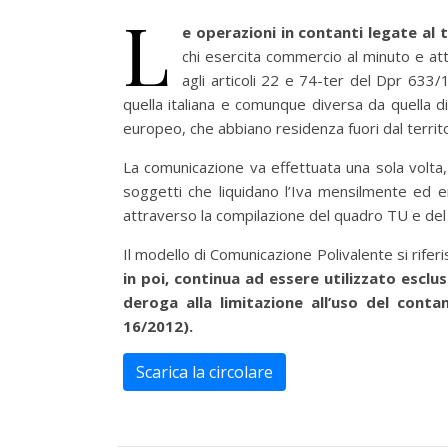
L
e operazioni in contanti legate al 
chi esercita commercio al minuto e atti
agli articoli 22 e 74-ter del Dpr 633/
quella italiana e comunque diversa da quella 
europeo, che abbiano residenza fuori dal territo
La comunicazione va effettuata una sola volta, n
soggetti che liquidano l’Iva mensilmente ed en
attraverso la compilazione del quadro TU e del 
Il modello di Comunicazione Polivalente si rife
in poi, continua ad essere utilizzato escl
deroga alla limitazione all’uso del conta
16/2012).
Scarica la circolare