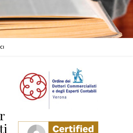
CI
r
ti