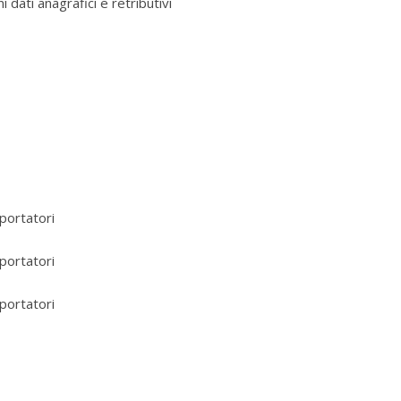
i dati anagrafici e retributivi
sportatori
sportatori
sportatori