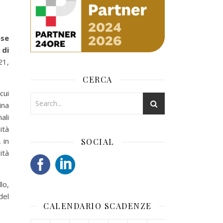
ese
 di
21,
CERCA
cui
ina
ali
ità
 in
SOCIAL
ità
lo,
del
CALENDARIO SCADENZE