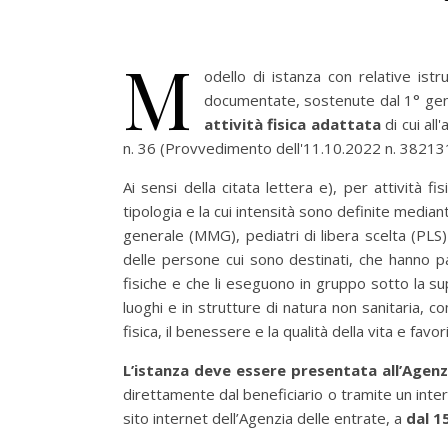
M
odello di istanza con relative istr
documentate, sostenute dal 1° gen
attività fisica adattata
di cui al
n. 36 (Provvedimento dell'11.10.2022 n. 382131
Ai sensi della citata lettera e), per attività fi
tipologia e la cui intensità sono definite media
generale (MMG), pediatri di libera scelta (PLS) 
delle persone cui sono destinati, che hanno pat
fisiche e che li eseguono in gruppo sotto la s
luoghi e in strutture di natura non sanitaria, com
fisica, il benessere e la qualità della vita e favor
L’istanza deve essere presentata all’Agenz
direttamente dal beneficiario o tramite un inter
sito internet dell’Agenzia delle entrate, a
dal 1