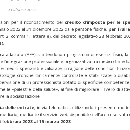
12 Ottobre 2022
uzioni per il riconoscimento del
credito d’imposta per le sp
naio 2022 al 31 dicembre 2022 dalle persone fisiche,
per fruire
l'art. 2, comma 1, lettera e), del decreto legislativo 28 febbraio 20
).
sica adattata (AFA) si intendono i programmi di esercizi fisici, la 
nte l'integrazione professionale e organizzativa tra medici di medic
e medici specialisti e calibrate in ragione delle condizioni funzion
ologie croniche clinicamente controllate e stabilizzate o disabil
upervisione di un professionista dotato di specifiche competenze,
e le «palestre della salute», al fine di migliorare il livello di attiv
ire la socializzazione.
ia delle entrate
, in via telematica, utilizzando il presente model
mediario, mediante il servizio web disponibile nell’area riservata 
5 febbraio 2023 al 15 marzo 2023
.