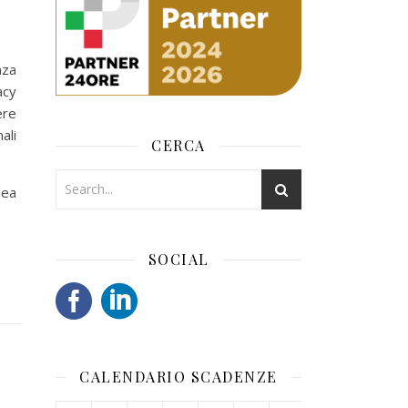
nza
acy
ere
ali
CERCA
lea
SOCIAL
CALENDARIO SCADENZE