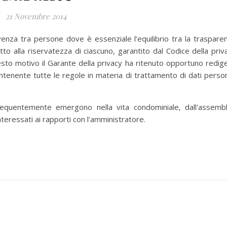
21 Novembre 2014
venza tra persone dove è essenziale l’equilibrio tra la traspare
tto alla riservatezza di ciascuno, garantito dal Codice della priv
esto motivo il Garante della privacy ha ritenuto opportuno redig
tenente tutte le regole in materia di trattamento di dati person
equentemente emergono nella vita condominiale, dall'assemb
 interessati ai rapporti con l'amministratore.