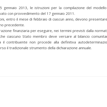
 gennaio 2013, le istruzioni per la compilazione del modello
ovato con provvedimento del 17 gennaio 2011.
ioni, entro il mese di febbraio di ciascun anno, devono presentare
anno precedente.
azione finanziaria per eseguire, nei termini previsti dalla normat
e" che ciascuno Stato membro deve versare al bilancio comunitar
a il contribuente non procede alla definitiva autodeterminazi
so il tradizionale strumento della dichiarazione annuale.