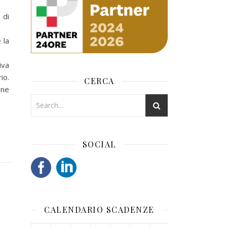
 di
 la
iva
io.
CERCA
one
SOCIAL
CALENDARIO SCADENZE