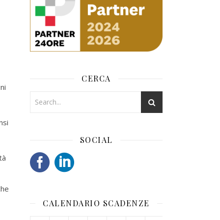
CERCA
ni
nsi
SOCIAL
tà
he
CALENDARIO SCADENZE