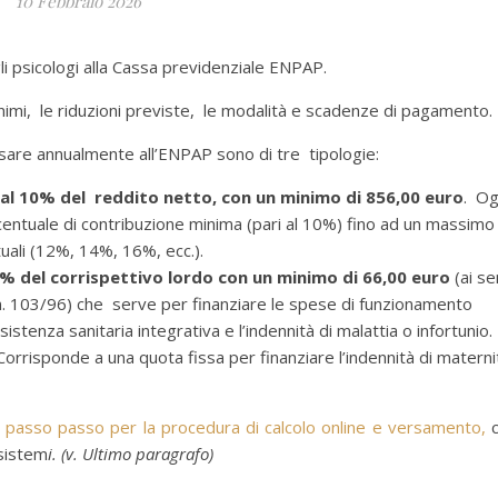
10 Febbraio 2026
gli psicologi alla Cassa previdenziale ENPAP.
inimi, le riduzioni previste, le modalità e scadenze di pagamento.
ersare annualmente all’ENPAP sono di tre tipologie:
al 10% del reddito netto,
con un minimo di 856,00 euro
. Og
centuale di contribuzione minima (pari al 10%) fino ad un massimo
uali (12%, 14%, 16%, ecc.).
% del corrispettivo lordo con un minimo di 66,00 euro
(ai se
o n. 103/96) che serve per finanziare le spese di funzionamento
istenza sanitaria integrativa e l’indennità di malattia o infortunio.
orrisponde a una quota fissa per finanziare l’indennità di materni
 passo passo per la procedura di calcolo online e versamento,
c
sistem
i. (v. Ultimo paragrafo)