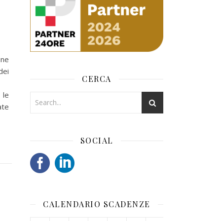
one
dei
CERCA
 le
ate
SOCIAL
CALENDARIO SCADENZE